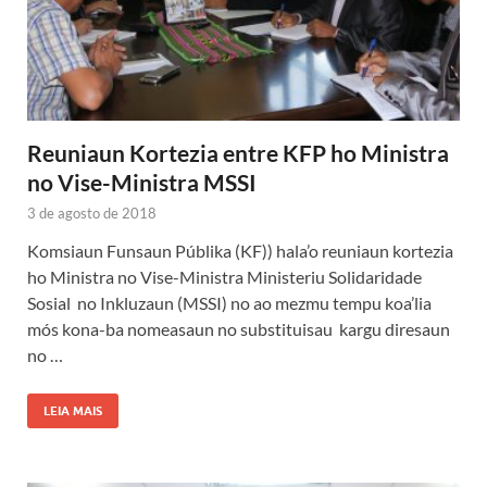
Reuniaun Kortezia entre KFP ho Ministra
no Vise-Ministra MSSI
3 de agosto de 2018
Komsiaun Funsaun Públika (KF)) hala’o reuniaun kortezia
ho Ministra no Vise-Ministra Ministeriu Solidaridade
Sosial no Inkluzaun (MSSI) no ao mezmu tempu koa’lia
mós kona-ba nomeasaun no substituisau kargu diresaun
no …
LEIA MAIS