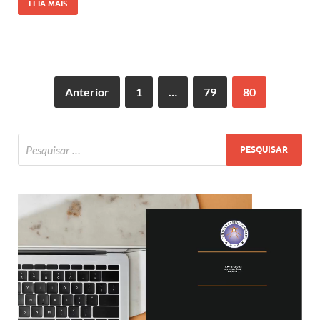
LEIA MAIS
Anterior
1
…
79
80