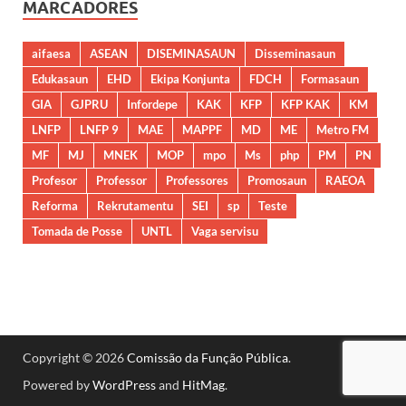
MARCADORES
aifaesa
ASEAN
DISEMINASAUN
Disseminasaun
Edukasaun
EHD
Ekipa Konjunta
FDCH
Formasaun
GIA
GJPRU
Infordepe
KAK
KFP
KFP KAK
KM
LNFP
LNFP 9
MAE
MAPPF
MD
ME
Metro FM
MF
MJ
MNEK
MOP
mpo
Ms
php
PM
PN
Profesor
Professor
Professores
Promosaun
RAEOA
Reforma
Rekrutamentu
SEI
sp
Teste
Tomada de Posse
UNTL
Vaga servisu
Copyright © 2026
Comissão da Função Pública
.
Powered by
WordPress
and
HitMag
.