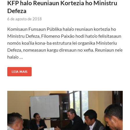
KFP halo Reuniaun Kortezia ho Ministru
Defeza
6 de agosto de 2018
Komisaun Funsaun Públika hala’o reuniaun kortezia ho
Ministru Defeza, Filomeno Paixão hodi hato’o felisitasaun
nomós koa’lia kona-ba estrutura lei organika Ministeriu
Defeza, nomeasaun kargu diresaun no xefia. Reuniaun ne’e
hala’o …
LEIA MAIS