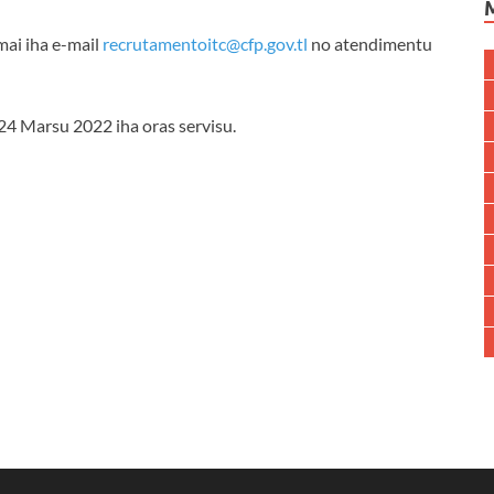
mai iha e-mail
recrutamentoitc@cfp.gov.tl
no atendimentu
4 Marsu 2022 iha oras servisu.