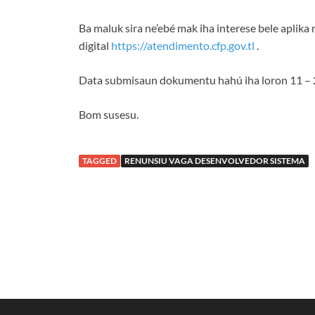
Ba maluk sira ne’ebé mak iha interese bele aplika 
digital
https://atendimento.cfp.gov.tl
.
Data submisaun dokumentu hahú iha loron 11 – 2
Bom susesu.
TAGGED
RENUNSIU VAGA DESENVOLVEDOR SISTEMA