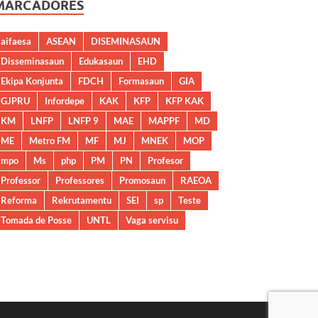
MARCADORES
aifaesa
ASEAN
DISEMINASAUN
Disseminasaun
Edukasaun
EHD
Ekipa Konjunta
FDCH
Formasaun
GIA
GJPRU
Infordepe
KAK
KFP
KFP KAK
KM
LNFP
LNFP 9
MAE
MAPPF
MD
ME
Metro FM
MF
MJ
MNEK
MOP
mpo
Ms
php
PM
PN
Profesor
Professor
Professores
Promosaun
RAEOA
Reforma
Rekrutamentu
SEI
sp
Teste
Tomada de Posse
UNTL
Vaga servisu