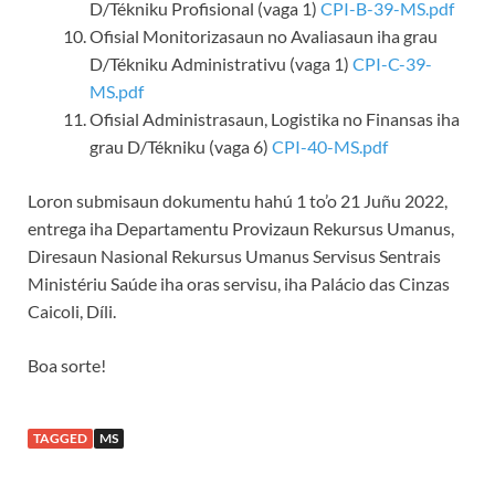
D/Tékniku Profisional (vaga 1)
CPI-B-39-MS.pdf
Ofisial Monitorizasaun no Avaliasaun iha grau
D/Tékniku Administrativu (vaga 1)
CPI-C-39-
MS.pdf
Ofisial Administrasaun, Logistika no Finansas iha
grau D/Tékniku (vaga 6)
CPI-40-MS.pdf
Loron submisaun dokumentu hahú 1 to’o 21 Juñu 2022,
entrega iha Departamentu Provizaun Rekursus Umanus,
Diresaun Nasional Rekursus Umanus Servisus Sentrais
Ministériu Saúde iha oras servisu, iha Palácio das Cinzas
Caicoli, Díli.
Boa sorte!
TAGGED
MS