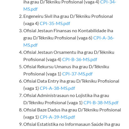
iha grau D/Tékniku Profisional (vaga 4)
CPI-34-
MS.pdf
Engeneiru Sivil iha grau D/Tékniku Profisional
(vaga 4)
CPI-35-MS.pdf
Ofisial Jestaun Finansas no Kontabilidade iha
grau D/Tékniku Profisional (vaga 6)
CPI-A-36-
MS.pdf
Ofisial Jestaun Orsamentu iha grau D/Tékniku
Profisional (vaga 4)
CPI-B-36-MS.pdf
Ofisial Rekursu Umanus iha grau D/Tékniku
Profisional (vaga 1)
CPI-37-MS.pdf
Ofisial Data Entry iha grau D/Tékniku Profisional
(vaga 1)
CPI-A-38-MS.pdf
Ofisial Administrasaun no Lojistika iha grau
D/Tékniku Profisional (vaga 1)
CPI-B-38-MS.pdf
Ofisial Baze Dadus iha grau D/Tékniku Profisional
(vaga 1)
CPI-A-39-MS.pdf
Ofisial Estatístika no Informasaun Saúde iha grau