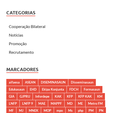
CATEGORIAS
Cooperação Bilateral
Notícias
Promoção
Recrutamento
MARCADORES
aifaesa
ASEAN
DISEMINASAUN
Disseminasaun
Edukasaun
EHD
Ekipa Konjunta
FDCH
Formasaun
GIA
GJPRU
Infordepe
KAK
KFP
KFP KAK
KM
LNFP
LNFP 9
MAE
MAPPF
MD
ME
Metro FM
MF
MJ
MNEK
MOP
mpo
Ms
php
PM
PN