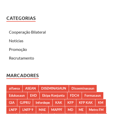
CATEGORIAS
Cooperação Bilateral
Notícias
Promoção
Recrutamento
MARCADORES
aifaesa
ASEAN
DISEMINASAUN
Disseminasaun
Edukasaun
EHD
Ekipa Konjunta
FDCH
Formasaun
GIA
GJPRU
Infordepe
KAK
KFP
KFP KAK
KM
LNFP
LNFP 9
MAE
MAPPF
MD
ME
Metro FM