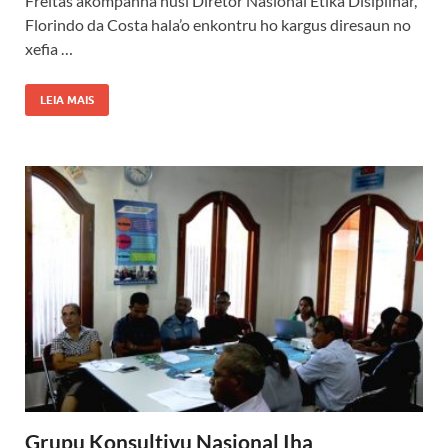
Freitas akompanha husi Diretor Nasional Etika Disiplinar,
Florindo da Costa hala’o enkontru ho kargus diresaun no
xefia …
LEIA MAIS
Grupu Konsultivu Nasional Iha