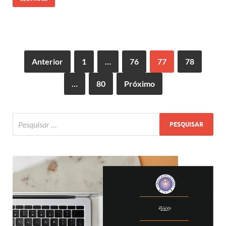
Anterior
1
…
76
77
78
…
80
Próximo