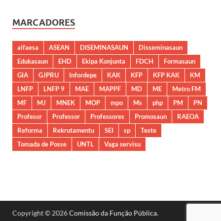
MARCADORES
aifaesa
ASEAN
DISEMINASAUN
Disseminasaun
Edukasaun
EHD
Ekipa Konjunta
FDCH
Formasaun
GIA
GJPRU
Infordepe
KAK
KFP
KFP KAK
KM
LNFP
LNFP 9
MAE
MAPPF
MD
ME
Metro FM
MF
MJ
MNEK
MOP
mpo
Ms
php
PM
PN
Profesor
Professor
Professores
Promosaun
RAEOA
Reforma
Rekrutamentu
SEI
sp
Teste
Tomada de Posse
UNTL
Vaga servisu
Copyright © 2026
Comissão da Função Pública
.