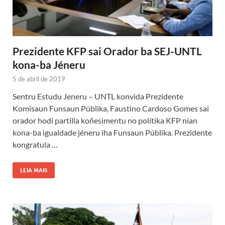
Prezidente KFP sai Orador ba SEJ-UNTL
kona-ba Jéneru
5 de abril de 2019
Sentru Estudu Jeneru – UNTL konvida Prezidente
Komisaun Funsaun Públika, Faustino Cardoso Gomes sai
orador hodi partilla koñesimentu no polítika KFP nian
kona-ba igualdade jéneru iha Funsaun Públika. Prezidente
kongratula …
LEIA MAIS