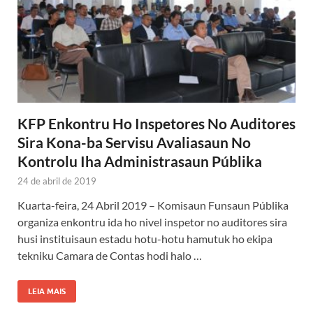
KFP Enkontru Ho Inspetores No Auditores
Sira Kona-ba Servisu Avaliasaun No
Kontrolu Iha Administrasaun Públika
24 de abril de 2019
Kuarta-feira, 24 Abril 2019 – Komisaun Funsaun Públika
organiza enkontru ida ho nivel inspetor no auditores sira
husi instituisaun estadu hotu-hotu hamutuk ho ekipa
tekniku Camara de Contas hodi halo …
LEIA MAIS